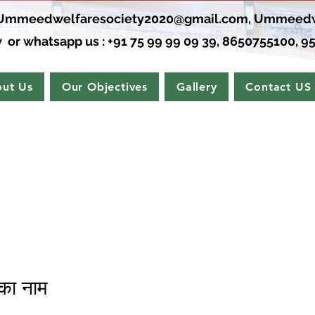
Ummeedwelfaresociety2020@gmail.com
,
Ummeedw
 or whatsapp us : +91 75 99 99 09 39, 8650755100, 95
ut Us
Our Objectives
Gallery
Contact US
 का नाम