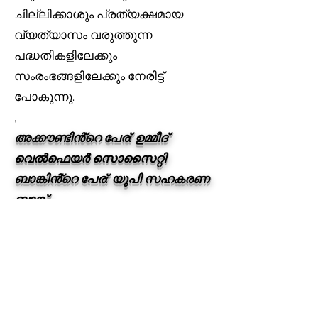
ചില്ലിക്കാശും പ്രത്യക്ഷമായ
വ്യത്യാസം വരുത്തുന്ന
പദ്ധതികളിലേക്കും
സംരംഭങ്ങളിലേക്കും നേരിട്ട്
പോകുന്നു.
,
അക്കൗണ്ടിൻ്റെ പേര്: ഉമ്മീദ്
വെൽഫെയർ സൊസൈറ്റി
ബാങ്കിൻ്റെ പേര്: യുപി സഹകരണ
ബാങ്ക്
ശാഖ: അംരോഹ
അക്കൗണ്ട് നമ്പർ
003700340000013
IFSC കോഡ്: UPCB0000037
,
ഞങ്ങളുടെ യാത്രയുടെ