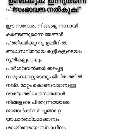
ഉണ്ടാക്കുക: ഇന്നുതന്നെ
സംഭാവന നൽകുക!"
പ്രിയ സപ്പോർട്ടേ,
,
ഈ സന്ദേശം നിങ്ങളെ നന്നായി
കണ്ടെത്തുമെന്ന് ഞങ്ങൾ
പ്രതീക്ഷിക്കുന്നു. ഉമ്മീദിൽ,
അധഃസ്ഥിതരായ കുട്ടികളുടെയും
സ്ത്രീകളുടെയും
പാർശ്വവൽക്കരിക്കപ്പെട്ട
സമൂഹങ്ങളുടെയും ജീവിതത്തിൽ
നല്ല മാറ്റം കൊണ്ടുവരാനുള്ള
ദൗത്യത്തിലാണ് ഞങ്ങൾ.
നിങ്ങളുടെ പിന്തുണയോടെ,
ഞങ്ങൾക്ക് സ്വപ്നങ്ങളെ
യാഥാർത്ഥ്യമാക്കാനും
ശാശ്വതമായ സ്വാധീനം